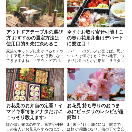
アウトドアテーブルの選び
今すぐお取り寄せ可能！こ
方 おすすめの選定方法は
の春お花見弁当はデパート
使用目的を先に決めるこ
に要注目！
と！
家族でキャンプに出かけるとアウ
デパートのグルメと言えば、思い
トドア用のテーブルが必要になっ
つくのは何ですか？デパ地下、つ
てきますよね。「アウトドア用の
まりお弁当とかお惣菜、サラダ、
テーブルなんてどれも同じ」と思
パンなどが定番のイメージだと思
ってる人が多いのではないでしょ
います。他にお歳暮・お中元、お
旅行
旅行
うか。しかしそれは大きな間違い
せち料理もデパートごとにそれぞ
です。アウトドア用品というもの
れ出されていますが、お花見のお
は実際に買って、現場で使って
弁当があるのをご存知ですか？
み...
実...
お花見のお弁当の定番！イ
お花見 持ち寄りのおつま
マドキ事情をアナタだけに
みにピッタリのレシピが超
こっそり教えます♪
簡単！
ぽかぽか陽気の中で、家族や仲良
3月末～4月上旬頃には、関東で
しの友人とお花見をするのは楽し
は桜が満開になり、桜の下で宴会