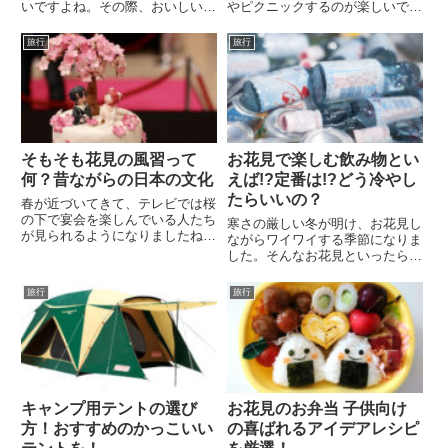
いですよね。その際、おいしいお
やピクニックするのが楽しいです
弁当や可愛いお弁当を持っていき
よね。会社でお花見を予定してい
たいと思っている方多いんじゃな
る方もいるのではないでしょう
旅行
旅行
いですか？今多くの人が定番とし
か。でも、女友達同士でのお花見
てお花見に持って行っているお弁
ならともかく、会社でのお花見と
当はズバリ、春らしい華やかな
なると、年配の男性もいてどんな
見...
食...
そもそも花見の風習って
お花見で楽しむ飲み物とい
何？昔ながらの日本の文化
えば!?定番は!?どう冷やし
たらいいの？
春が近づいてきて、テレビでは桜
の下で宴会を楽しんでいる人たち
寒さの厳しい冬が明け、お花見し
が見られるようになりましたね。
ながらワイワイする季節になりま
ところで、あなたは日本人がなぜ
した。そんなお花見といったら欠
お花見をするようになったのか考
かせないのがお酒ですが、中には
えたことはありますか？なんとな
お酒を飲まない人たちもいます。
旅行
旅行
く昔からやってきたから、という
みんなが楽しめるようにお酒を飲
理由しかわからない方も多いの
まない人たちにも気を使いたいと
で...
ころですよね。会社のお花見な...
キャンプ用テントの選び
お花見のお弁当 子供向け
方！おすすめのかっこいい
の喜ばれるアイデアレシピ