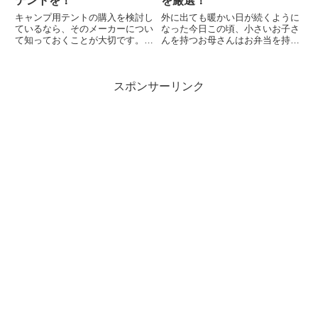
テントを！
を厳選！
キャンプ用テントの購入を検討し
外に出ても暖かい日が続くように
ているなら、そのメーカーについ
なった今日この頃、小さいお子さ
て知っておくことが大切です。キ
んを持つお母さんはお弁当を持っ
ャンプ用テントは当然ながら価格
て子供とお花見に出かける機会が
も違います。ただ、価格と品質が
増えるんじゃないでしょうか？そ
比例しているかどうかは一概には
んな時、子供に喜んでもらえるお
スポンサーリンク
言えません。重要なのは自分が使
弁当を作りたいと思っているお母
用する目的に合ったテントかど
さんは多いはず。子供は可愛
う...
く、...