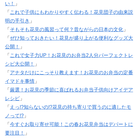
い！
」
「
これで子供にもわかりやすく伝わる！花見団子の由来説
明の手引き
」
「
そもそも花見の風習って何？昔ながらの日本の文化
」
「
ぜひ知っておきたい！花見が盛り上がる便利なグッズ大
公開！
」
「
これで女子力UP！お花見のお弁当2人分パーフェクトレ
シピ大公開！
」
「
アナタだけにこっそり教えます！お花見のお弁当の定番
イマドキ事情
」
「
厳選！お花見の季節に喜ばれるお弁当子供向けアイデア
レシピ
」
「
えっ!?知らないの!?花見の持ち寄りで買うのに適したモ
ノって!?
」
「
今すぐお取り寄せ可能！この春お花見弁当はデパートに
要注目！
」