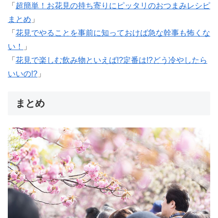
「
超簡単！お花見の持ち寄りにピッタリのおつまみレシピ
まとめ
」
「
花見でやることを事前に知っておけば急な幹事も怖くな
い！
」
「
花見で楽しむ飲み物といえば!?定番は!?どう冷やしたら
いいの!?
」
まとめ