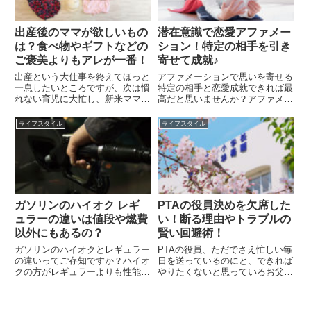
出産後のママが欲しいもの
潜在意識で恋愛アファメー
は？食べ物やギフトなどの
ション！特定の相手を引き
ご褒美よりもアレが一番！
寄せて成就♪
出産という大仕事を終えてほっと
アファメーションで思いを寄せる
一息したいところですが、次は慣
特定の相手と恋愛成就できれば最
れない育児に大忙し、新米ママは
高だと思いませんか？アファメー
本当に大変なんです！そんな時、
ションとは、肯定的に断言をする
やっぱりもらって嬉しいのが出産
ことです。「～したい」「こうい
ライフスタイル
ライフスタイル
祝い。もらって一番嬉しい物は、
うふうになればいいな」という願
赤ちゃんの物なら、よだれかけ、
いを繰り返すことで潜在意識に働
おむつ、おくるみなど、最近流
きかけ、今の自分を好転させる
行...
の...
ガソリンのハイオク レギ
PTAの役員決めを欠席した
ュラーの違いは値段や燃費
い！断る理由やトラブルの
以外にもあるの？
賢い回避術！
ガソリンのハイオクとレギュラー
PTAの役員、ただでさえ忙しい毎
の違いってご存知ですか？ハイオ
日を送っているのにと、できれば
クの方がレギュラーよりも性能が
やりたくないと思っているお父さ
良いイメージはありませんか？だ
ん、お母さん多いのではないでし
から、ひょっとしたらレギュラー
ょうか？そうなればこの役員選出
仕様車にハイオクを入れたら性能
では何かしらトラブルが勃発する