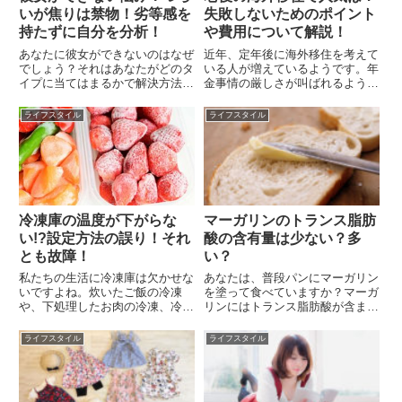
いが焦りは禁物！劣等感を
失敗しないためのポイント
持たずに自分を分析！
や費用について解説！
あなたに彼女ができないのはなぜ
近年、定年後に海外移住を考えて
でしょう？それはあなたがどのタ
いる人が増えているようです。年
イプに当てはまるかで解決方法も
金事情の厳しさが叫ばれるように
変わってくるのです。これまで女
なってきた昨今、老後の心配をし
性と接する機会がなかった方や、
ている人が増えてきているからで
ライフスタイル
ライフスタイル
過去に出ないで大失敗したことが
しょう。そして、老後を海外でゆ
トラウマとなって彼女ができない
っくりと暮らしたいという考えも
という方もいるでしょう。そこ
あるようです。一見、老後の海
で...
外...
冷凍庫の温度が下がらな
マーガリンのトランス脂肪
い!?設定方法の誤り！それ
酸の含有量は少ない？多
とも故障！
い？
私たちの生活に冷凍庫は欠かせな
あなたは、普段パンにマーガリン
いですよね。炊いたご飯の冷凍
を塗って食べていますか？マーガ
や、下処理したお肉の冷凍、冷凍
リンにはトランス脂肪酸が含まれ
食品の保存など、様々なものの長
ていて、体に良くないというイメ
期保存に活躍してくれます。しか
ージを持つ方も少なくないのでは
ライフスタイル
ライフスタイル
し、ある日そんな冷凍庫の温度が
ないでしょうか？確かに、以前の
上がっていてちゃんと冷凍されて
マーガリンにはトランス脂肪酸は
いない気がする…というとき、非
多く含まれていましたが、今で
常...
は...