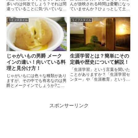
多いのは何故でしょう？それは間
んが放映される時間は憂鬱になっ
違っていることに気づいていない
ていませんか？ひょっとして土曜
からです。もちろん、完成した家
日の朝から月曜日のことを考えて
に住んでみて初めて分かることも
しまうという方もいるのでは!?
ライフスタイル
ライフスタイル
あるでしょう。そして、そこで初
「会社のあたりをゴジラが歩いて
めて後悔するのです。そこで今回
くれないかな…」とつぶやいてい
は、家づくりで失敗して後悔し
る方がいるほどなので、「月曜
な...
日...
じゃがいもの男爵 メーク
生涯学習とは？簡単にその
インの違い！向いている料
定義や歴史について解説！
理と見分け方！
「生涯学習」という言葉を聞いた
ことがありますか？「生涯学習セ
じゃがいもには色々な種類があり
ンター」や「生涯教育」という言
ますが、その中でも有名なのは男
葉になじみはあるでしょうか。で
爵とメークインでしょうか?この
も、詳しい意味について、考えた
2種類のじゃがいも、どちらが好
ことってあまり無いのではないで
きですか?と聞かれてすぐに答え
しょうか？実は、けっこう身近な
られる人は、お料理が好きな人で
ところで使われているんですよ
スポンサーリンク
しょうか?それとも食べるのが好
ね...
きな人でしょうか?2種類のじゃ...