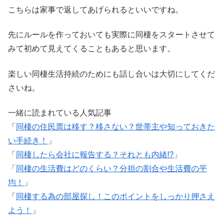
こちらは家事で返してあげられるといいですね。
先にルールを作っておいても実際に同棲をスタートさせて
みて初めて見えてくることもあると思います。
楽しい同棲生活持続のためにも話し合いは大切にしてくだ
さいね。
一緒に読まれている人気記事
「
同棲の住民票は移す？移さない？世帯主や知っておきた
い手続き！
」
「
同棲したら会社に報告する？それとも内緒!?
」
「
同棲の生活費はどのくらい？分担の割合や生活費の平
均！
」
「
同棲する為の部屋探し！このポイントをしっかり押さえ
よう！
」