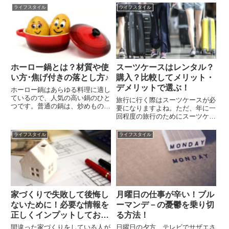
の録画を考えているからではない
は生活保護の助けを借りる。高齢
ライフスタイル
ライフスタイル
でしょうか？実際、イベントなど
者の方は年金などの収入で足りな
をビデオカメラで録画することは
ければその差額の生活保護を受け
少なくないようです。最近で
る。これは憲法25条が定めてい...
は、...
ホーロー鍋とは？材質や使
スーツケースはレンタル？
い方･焦げ付きの落とし方♪
購入？比較してメリット・
デメリットで選ぶ！
ホーロー鍋はあらゆる料理に適し
ているので、人気の高い鍋のひと
旅行に行く際はスーツケースが必
つです。普通の鍋は、炒めものや
要になりますよね。ただ、年に一
煮物などで使い分けが必要になり
回程度の旅行のためにスーツケー
ますが、ホーロー鍋はいわば万能
スを購入するのはもったいないと
鍋になります。今まで使用してい
考えてしまいます。そこでスーツ
ライフスタイル
ライフスタイル
たタイプのものとホーロー鍋のど
ケースのレンタルが注目されるよ
ちらを購入してみようか悩んで
うになってきたのです。スーツケ
い...
ースのレンタルが注目される理
由...
家づくりで失敗して後悔し
月曜日の仕事が辛い！ブル
ないために！必要な情報を
ーマンデ－の憂鬱を乗り切
正しくインプットしてお
る方法！
く！
間違った家づくりをしている人が
日曜日の夕方、テレビでサザエさ