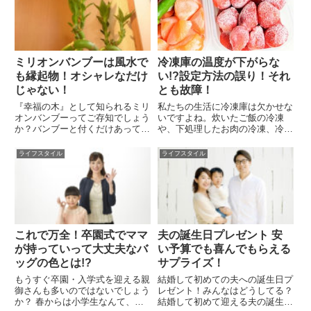
たシートベルトです。警察庁のホ
など、ご家庭で代々引き継いで使
ームページを確認すると、「全
用しているご家庭もあると思い
て...
ま...
ミリオンバンブーは風水で
冷凍庫の温度が下がらな
も縁起物！オシャレなだけ
い!?設定方法の誤り！それ
じゃない！
とも故障！
『幸福の木』として知られるミリ
私たちの生活に冷凍庫は欠かせな
オンバンブーってご存知でしょう
いですよね。炊いたご飯の冷凍
か？バンブーと付くだけあって、
や、下処理したお肉の冷凍、冷凍
竹の仲間のようですが正確には、
食品の保存など、様々なものの長
「ドラセナ」という亜熱帯地域原
期保存に活躍してくれます。しか
ライフスタイル
ライフスタイル
産の植物です。ミリオンバンブー
し、ある日そんな冷凍庫の温度が
の花言葉は、『幸福』『開運』
上がっていてちゃんと冷凍されて
『長寿』 であり、古来より中国
いない気がする…というとき、非
や...
常...
これで万全！卒園式でママ
夫の誕生日プレゼント 安
が持っていって大丈夫なバ
い予算でも喜んでもらえる
ッグの色とは!?
サプライズ！
もうすぐ卒園・入学式を迎える親
結婚して初めての夫への誕生日プ
御さんも多いのではないでしょう
レゼント！みんなはどうしてる？
か？ 春からは小学生なんて、月
結婚して初めて迎える夫の誕生