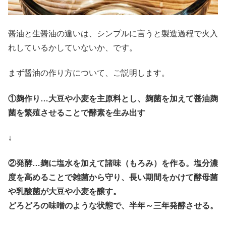
醤油と生醤油の違いは、シンプルに言うと製造過程で火入
れしているかしていないか、です。
まず醤油の作り方について、ご説明します。
①麹作り…大豆や小麦を主原料とし、麹菌を加えて醤油麹
菌を繁殖させることで酵素を生み出す
↓
②発酵…麹に塩水を加えて諸味（もろみ）を作る。塩分濃
度を高めることで雑菌から守り、長い期間をかけて酵母菌
や乳酸菌が大豆や小麦を醸す。
どろどろの味噌のような状態で、半年～三年発酵させる。