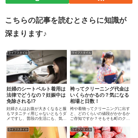
こちらの記事を読むとさらに知識が
深まります♪
ライフスタイル
ライフスタイル
妊婦のシートベルト着用は
袴ってクリーニング代金は
法律でどうなの？妊娠中は
いくらかかるの？気になる
免除される!?
相場と日数！
妊婦さんはお腹が大きくなると服
袴や着物ってクリーニングに出す
もマタニティ用じゃないともうダ
と、どのくらいの値段がかかるか
メですし、普段の生活にも、気を
ご存知ですか？そもそも町のクリ
使う事が増えてきます。その中で
ーニングで取り扱ってるのかな？
も、どうしていいか悩むのが、全
と疑問に思う方もいますよね。お
ライフスタイル
ライフスタイル
てのシートで着用を義務付けられ
子さんの七五三や、大学の卒業式