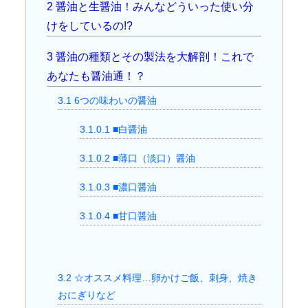
2
醤油と生醤油！みんなどういった使い分
けをしているの!?
3
醤油の種類とその製法を大解剖！これで
あなたも醤油通！？
3.1
6つの味わいの醤油
3.1.0.1
■白醤油
3.1.0.2
■薄口（淡口）醤油
3.1.0.3
■濃口醤油
3.1.0.4
■甘口醤油
3.2
☆オススメ料理…卵かけご飯、刺身、焼き
おにぎりなど