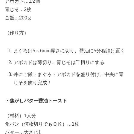
アボカド…1/2個
青じそ…2枚
ご飯…200ｇ
（作り方）
まぐろは5～6mm厚さに切り、醤油に5分程漬け置く
アボカドは薄切り、青じそは千切りにする
丼にご飯・まぐろ・アボカドを盛り付け、中央に青
じそを飾り完成！
・焦がしバター醤油トースト
（材料）1人分
食パン（何枚切りでもＯＫ）…1枚
バター…大さじ1