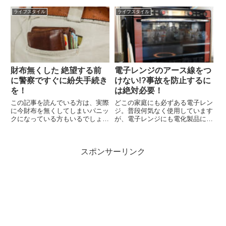
日が経つのはあっという間ですよ
日。付き合っていた頃と環境も変
ね。ところで、卒園式にどんな装
わったし、どのようにお祝いしよ
ライフスタイル
ライフスタイル
いで行くかって決まってますか？
うかな、と悩みますよね。 盛大
スーツは揃えてあるし、アクセサ
にお祝いしてあげたいけど正直出
リーもあるし大丈夫！と思って...
費も気になるな までと雰囲気
を...
財布無くした 絶望する前
電子レンジのアース線をつ
に警察ですぐに紛失手続き
けない!?事故を防止するに
を！
は絶対必要！
この記事を読んでいる方は、実際
どこの家庭にも必ずある電子レン
に今財布を無くしてしまいパニッ
ジ。普段何気なく使用しています
クになっている方もいるでしょう
が、電子レンジにも電化製品につ
か。まず何からするべきなのか、
いているアース線があります。た
とても焦りますよね。簡潔に手順
だ、電化製品に疎い人は、このア
を言うと、 警察に電話or交番・
ース線がどのような役割を果たし
スポンサーリンク
警察署に届け出を出すこと カー
ているか分からないかもしれませ
ド類の利用停止手続きを取るこ...
ん。アース線はコンセントに付
い...