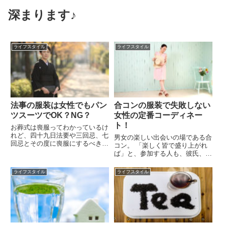
深まります♪
ライフスタイル
ライフスタイル
法事の服装は女性でもパン
合コンの服装で失敗しない
ツスーツでOK？NG？
女性の定番コーディネー
ト！
お葬式は喪服ってわかっているけ
れど、四十九日法要や三回忌、七
男女の楽しい出会いの場である合
回忌とその度に喪服にするべきな
コン。 「楽しく皆で盛り上がれ
のかな…と迷ってしまいますよ
ば」と、参加する人も、彼氏、彼
ね。でも、社会人になったら今更
女を見つけたいと思って参加する
聞けないし…という方もいると思
人も、異性から良いイメージで見
ライフスタイル
ライフスタイル
います。七回忌以降になると、
られたいと思うことは当然のこと
「平服でいらしてください」と言
です。 合コンで重要なことは最
われ...
初の印象。その最初の印象を決
定...