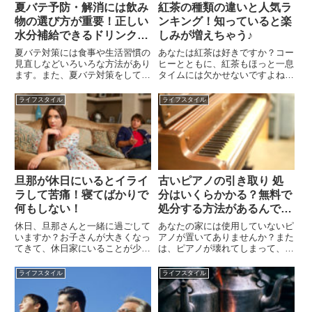
夏バテ予防・解消には飲み
紅茶の種類の違いと人気ラ
物の選び方が重要！正しい
ンキング！知っていると楽
水分補給できるドリンク
しみが増えちゃう♪
は？
夏バテ対策には食事や生活習慣の
あなたは紅茶は好きですか？コー
見直しなどいろいろな方法があり
ヒーとともに、紅茶もほっと一息
ます。また、夏バテ対策をしても
タイムには欠かせないですよね。
夏バテの原因がわかってないとま
イギリスではアフタヌーンティー
た同じことの繰り返しになってし
を楽しむ文化がありますが、スコ
ライフスタイル
ライフスタイル
まいます。夏バテの場合、食事の
ーンやクッキー、ケーキなど様々
仕方による影響も少なくありませ
なお菓子に合った様々な種類の紅
ん。その中でも水分補給に関し
茶があることをご存知ですか？
て...
今...
旦那が休日にいるとイライ
古いピアノの引き取り 処
ラして苦痛！寝てばかりで
分はいくらかかる？無料で
何もしない！
処分する方法があるんで
す！
休日、旦那さんと一緒に過ごして
あなたの家には使用していないピ
いますか？お子さんが大きくなっ
アノが置いてありませんか？また
てきて、休日家にいることが少な
は、ピアノが壊れてしまって、ど
くなると、夫婦二人になることも
うすればよいのかわからずに、家
多いですよね。若いころは二人で
の中に放置したままという人もい
ライフスタイル
ライフスタイル
デートに行ったり、一緒に過ごす
るかもしれません。このように、
ことがうれしかったはずなのにだ
使われなくなったピアノはどのよ
んだんと嫌になってくる…そう
うに処理すればよいのでしょう