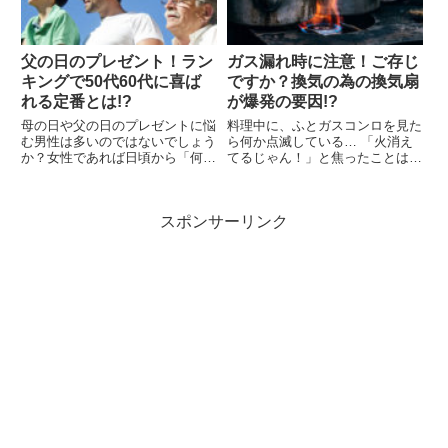
い...
か...
父の日のプレゼント！ラン
ガス漏れ時に注意！ご存じ
キングで50代60代に喜ば
ですか？換気の為の換気扇
れる定番とは!?
が爆発の要因!?
母の日や父の日のプレゼントに悩
料理中に、ふとガスコンロを見た
む男性は多いのではないでしょう
ら何か点滅している… 「火消え
か？女性であれば日頃から「何欲
てるじゃん！」と焦ったことはあ
しい？」なんて気軽に聞けるけ
りませんか？私はちょくちょくあ
ど、男性はちょっと恥ずかしさが
るのですが…（汗）、そんな時に
先行して上手く聞けないなんてこ
換気しようと思って、すぐに換気
スポンサーリンク
ともありますよね。でも感謝の気
扇を回していませんか？実は、換
持ちとしてプレゼントを贈りたい
気扇を回すと爆発する可能性が
と...
あ...