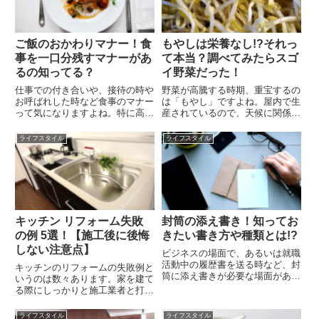
か。...
お...
ご飯のおかわりマナー！食
もやしは栄養なし!?それっ
事を一口分残すマナーがあ
て本当？調べてみたらスゴ
るの知ってる？
イ野菜だった！
仕事での付き合いや、接待の時や
野菜が高騰する時期、重宝するの
お呼ばれした時など食事のマナー
は「もやし」ですよね。屋内で生
って気になりますよね。特に高級
産されているので、天候に関係な
料亭でのご飯のおかわりってして
く大量に生産されるため、値段は
いいのでしょうか？むしろした方
変わらず￥10～￥50ほどで買え
ライフスタイル
ライフスタイル
がいいのかな？などと、何が正し
ます。「カサ増しには便利だけ
いのかイマイチわからないという
ど、栄養価は期待できないでし
方も多いのではないでしょう
ょ…」と思っていませんか？実
か？...
は、...
キッチン リフォーム失敗
封筒の添え書き！知ってお
の例 5選！【施工後に後悔
きたい書き方や種類とは!?
しない注意点】
ビジネスの場面で、あるいは就職
活動中の履歴書を送る時など、封
キッチンのリフォームの失敗例と
筒に添え書きが必要な場面があり
いうのは数々あります。家を建て
ます。そもそも、添え書きって何
る際にしっかりと施工業者と打ち
かご存知ですか？添え書きとは、
合わせをして決めたはずなのに、
封筒の中身を一言で言い表してい
こんなはずじゃなかったと言う話
ライフスタイル
ライフスタイル