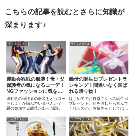
こちらの記事を読むとさらに知識が
深まります♪
ライフスタイル
ライフスタイル
運動会観戦の服装！母・父
義母の誕生日プレゼントラ
保護者の気になるコーデ！
ンキング！間違いなく喜ば
NGファッションに気をつ
れる贈り物！
けよう！
運動会の保護者の服装をどうコー
はじめてのお義母さんへの誕生日
デしようか悩んでいませんか？
プレゼント。何を渡したら喜んで
親の参加する競技がある 場違い
くれるのか、お嫁さんとしてはと
な格好になっていないか心配 あ
ても悩みますよね。気の利いたプ
まり目立たないように無難に決め
レゼントを渡して、喜んでもらえ
ライフスタイル
ライフスタイル
たいこのように運動会の時期にな
るだけでなく、デキるお嫁さんと
るとママもパパも着て行く服に悩
して認めてもらいたいとも思いま
んでいるのではないでしょう
すよね。ただ注意したいのは、