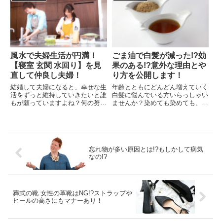
る言葉、になります。封筒の表面
がよくあります。これと同じよう
の左下に「履歴書在中」、「請
にキッチンのリフォームの際もネ
求...
タ用の失敗例と言うものがたく
さ...
風水で夫婦生活が円満！
ごま油で白髪が減った!?効
【寝室 玄関 水回り】を見
果のある!?意外な理由とや
直して仲良し夫婦！
り方を公開します！
結婚して夫婦になると、幸せな生
年齢とともにどんどん増えていく
活をずっと維持していきたいと誰
白髪に悩んでいる方いらっしゃい
もが願っていますよね？何の努力
ませんか？染めても染めても、白
もなしに夫婦生活を円満に送れて
髪がどんどん生えてくる。 白髪
いる人というのは少ないのではな
があるせいで年齢よりも歳をとっ
いでしょうか。当然ですが、結婚
ているように見られる。なんてい
する前は別々に暮らしていた赤の
う悩みは多いですよね。そんな白
他人ですから、結婚生活を送る
髪にゴマ油が効果を発揮してい
忘れ物が多い原因とは!?もしかして病気
中...
る...
なの!?
葬式の靴 女性の革靴はNG!?ストラップや
ヒールの高さにもマナーあり！