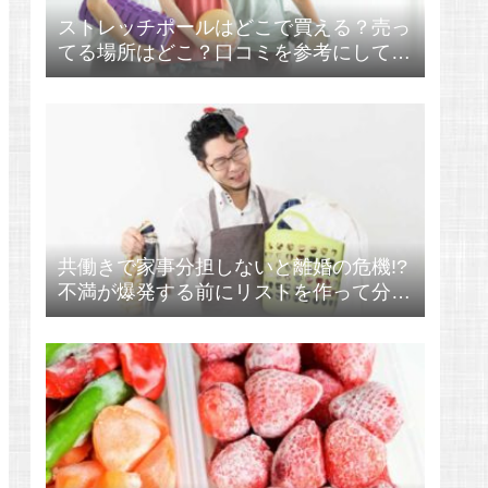
ストレッチポールはどこで買える？売っ
てる場所はどこ？口コミを参考にしてか
らゲット！
共働きで家事分担しないと離婚の危機!?
不満が爆発する前にリストを作って分け
る！