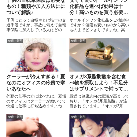
子供の自転車保険は必要な
安くて良いオールインワン
もの！種類や加入方法にに
化粧品を選べば効果は十
ついて解説♪
分！高いものを買う必要な
し！
子供にとって自転車とは唯一の交
オールインワン化粧品をご検討中
通手段ですが、事故に備えて自転
ですか？値段も安いものから高い
車保険に加入している人はどのく
ものまでピンきりですよね。高価
らいいるでしょうか。自動車には
なものはそれだけ良い成分が含ま
保険の強制加入制度があります
れているイメージで試したくなる
健康・美容
健康・美容
が、自転車には強制加入制度があ
気持ちも分かりますが、最近の化
りません。また、自転車保険の加
粧品は安いものでも製造技術が良
入者数は増加傾向にはあります
くなっているので、価格だけで
が、...
は...
クーラーが冷えすぎる！夏
オメガ3系脂肪酸を含む食
なのにオフィスの冷房で寒
べ物を摂取しよう！不足分
いあなたへ
はサプリメントで補ってサ
ラサラに♪
外勤の仕事の方に比べれば、夏場
最近は健康志向の意識が高まって
のオフィスはクーラーが効いてて
おり、「オメガ3系脂肪酸」が注
快適に仕事に打ち込めますよね。
目されています。「オメガ3系脂
ですが、クーラーが効きすぎて寒
肪酸」は食事で摂取しやすいので
いって方も多いんじゃないでしょ
はないかと思われがちですが、最
健康・美容
健康・美容
うか？ 自分の家なら勝手に温度
近の私たちの食生活は欧米化して
や風量を調節できますが、会社の
きており、「オメガ3系脂肪酸」
オフィスではそうは行きません
などの必要な成分をなかなか摂
よ...
取...