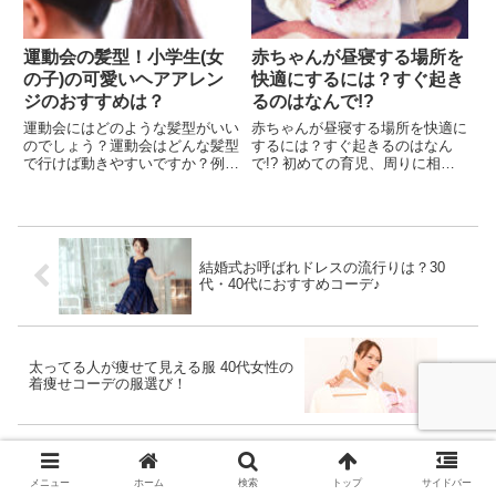
運動会の髪型！小学生(女
赤ちゃんが昼寝する場所を
の子)の可愛いヘアアレン
快適にするには？すぐ起き
ジのおすすめは？
るのはなんで!?
運動会にはどのような髪型がいい
赤ちゃんが昼寝する場所を快適に
のでしょう？運動会はどんな髪型
するには？すぐ起きるのはなん
で行けば動きやすいですか？例え
で!? 初めての育児、周りに相談
ば．．． 運動会で徒競走、組み
できる人もいない… 毎日バタバ
立て体操、二人三脚にでるのです
タ、夜間も授乳などで眠れない…
がヘアアレンジをどうするか迷っ
せめてお昼寝の時間ぐらい自分も
ています。 組み立て体操で寝転
ゆっくりしたいですよね。それな
ぶので崩れにくい髪型がいいで
のに、寝かせてもすぐ起きてし
結婚式お呼ばれドレスの流行りは？30
す...
ま...
代・40代におすすめコーデ♪
太ってる人が痩せて見える服 40代女性の
着痩せコーデの服選び！
メニュー
ホーム
検索
トップ
サイドバー