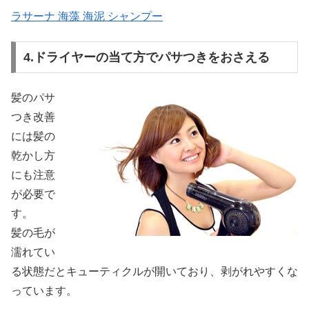
ラサーナ 海藻 海泥 シャンプー
4.ドライヤーの当て方でパサつきをおさえる
髪のパサ
つき改善
には髪の
乾かし方
にも注意
が必要で
す。
髪の毛が
濡れてい
る状態だとキューティクルが開いており、剥がれやすくな
っています。