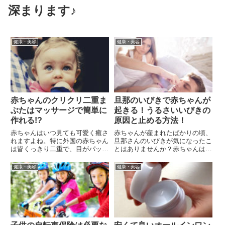
深まります♪
健康・美容
健康・美容
赤ちゃんのクリクリ二重ま
旦那のいびきで赤ちゃんが
ぶたはマッサージで簡単に
起きる！うるさいいびきの
作れる!?
原因と止める方法！
赤ちゃんはいつ見ても可愛く癒さ
赤ちゃんが産まれたばかりの頃、
れますよね。特に外国の赤ちゃん
旦那さんのいびきが気になったこ
は皆くっきり二重で、目がパッチ
とはありませんか？赤ちゃんは2
リしているのでより可愛く見えま
～3時間おきに起きて授乳やおむ
すね。でも日本人では一重の赤ち
つ替え、その他いろいろな理由で
健康・美容
健康・美容
ゃんも多いですよね。 かくいう
起きてしまいますよね。なので、
私の5歳の娘も今は二重ですが、
お母さんは特に睡眠不足が続いて
赤ちゃんの頃は一重でした。私
とても大変だと思います。そん
自...
な...