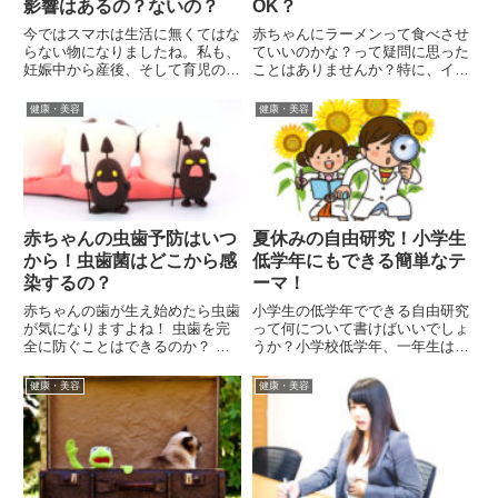
影響はあるの？ないの？
OK？
今ではスマホは生活に無くてはな
赤ちゃんにラーメンって食べさせ
らない物になりましたね。私も、
ていいのかな？って疑問に思った
妊娠中から産後、そして育児のこ
ことはありませんか？特に、イン
とまで何でもスマホで検索してい
スタントラーメンって作るのも手
ますが、同じような方は多いので
軽で洗い物も少なく済むし、食事
健康・美容
健康・美容
はないでしょうか？しかし、スマ
を作るのが面倒な時など、重宝し
ホから電磁波が出ているのをご存
ますよね。でも、赤ちゃんに食べ
知ですか？電磁波は目に見えな
させても大丈夫なのでしょう
い...
か？...
赤ちゃんの虫歯予防はいつ
夏休みの自由研究！小学生
から！虫歯菌はどこから感
低学年にもできる簡単なテ
染するの？
ーマ！
赤ちゃんの歯が生え始めたら虫歯
小学生の低学年でできる自由研究
が気になりますよね！ 虫歯を完
って何について書けばいいでしょ
全に防ぐことはできるのか？ 歯
うか？小学校低学年、一年生は初
のケアはどうしたらいいでしょう
めての自由研究になると思うので
か？ 大人から虫歯の菌が伝染る
自由研究の意味すら分からないで
健康・美容
健康・美容
って聞いたけど！このように「赤
しょう！自力での自由研究の計画
ちゃんの虫歯予防はいつから！」
は低学年には難しいです。そんな
と悩みをもっているお母さんは
時は親御さんがヒントを与えな
多...
が...