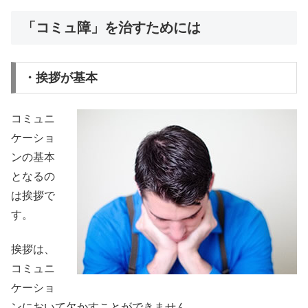
「コミュ障」を治すためには
・挨拶が基本
コミュニ
ケーショ
ンの基本
となるの
は挨拶で
す。
挨拶は、
コミュニ
ケーショ
ンにおいて欠かすことができません。