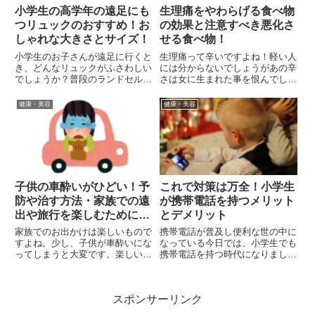
小学生の高学年の遠足にも
生理痛をやわらげる食べ物
つリュックのおすすめ！お
の効果と注意すべき悪化さ
しゃれな大きさとサイズ！
せる食べ物！
小学生のお子さんが遠足に行くと
生理痛って辛いですよね！軽い人
き、どんなリュックがふさわしい
には分からないでしょうがあの辛
でしょうか？普段のランドセルと
さは女に生まれた事を恨んでしま
同じくらいの大きさでいいのか
います。特に生理痛の症状がひど
な？何を重視すればいいんだろ
い人にとっては、苦痛の一週間と
健康・美容
健康・美容
う？と迷ってる方もいると思いま
なり、どうにか緩和させる方法を
す。今回は、リュックを選ぶ時の
模索していることでしょう。そこ
注目ポイントや、小学生の遠足に
で今回は、数ある生理痛の改善
ピッ...
方...
子供の車酔いがひどい！予
これで対策は万全！小学生
防や治す方法・家族での遠
が携帯電話を持つメリット
出や旅行を楽しむために
とデメリット
は？
家族でのお出かけは楽しいもので
携帯電話が普及し便利な世の中に
すよね。少し、子供が車酔いにな
なっている今日では、小学生でも
ってしまうと大変です。楽しいは
携帯電話を持つ時代になりまし
ずのお出かけが車酔いのせいで辛
た。便利になる一方で小学生を持
い時間に変わってしまいます。今
つママさんは、こんなに早くから
回は、子供の車酔いがひどい場合
携帯をもたせてお大丈夫かしら？
スポンサーリンク
の予防や治す方法について紹介し
色んな事件に巻き込まれたりしな
ます。こどもの車酔いにお悩み
いかしら？成長に何か悪影響はな