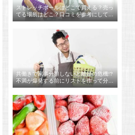
ストレッチポールはどこで買える？売っ
てる場所はどこ？口コミを参考にしてか
らゲット！
共働きで家事分担しないと離婚の危機!?
不満が爆発する前にリストを作って分け
る！