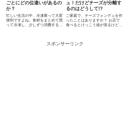
ごとにどの位違いがあるの
ュ！だけどチーズが分離す
か？
るのはどうして!?
忙しい生活の中、冷凍庫って大変
ご家庭で、チーズフォンデュを作
便利ですよね。食材をまとめて買
ったことはありますか？ お店で
って冷凍し、少しずつ消費すると
食べるとけっこう値が張るけど、
いう方は多いのではないでしょう
家だとチーズの量や具材も自由に
か？しかし、冷凍したものを解凍
選べて、パーティーの時なども盛
した後ってすぐに使わないとダメ
り上がるし楽しいですよね。で
スポンサーリンク
になってしまう気がして焦ります
も、チーズがザラついてしまった
よね。「今夜は豚肉メインの料
り、チーズだけ固まってしまっ
理...
た、...