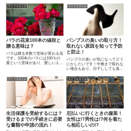
ライフスタイル
ライフスタイル
バラの花束100本の値段と
パンプスの臭いの取り方！
贈る意味は？
取れない原因を知って予防
と防止！
バラは贈る本数で意味が変わる花
です。100本のバラには100％の
パンプスの臭いが気になってどう
愛という意味があり、愛しい人へ
にかしたいです！中敷きで取れな
贈ると大変喜ばれるでしょう。そ
い場合もあり、日干ししても臭い
んなロマンチックな花束は、女性
が全く消えません。パンプスは仕
なら誰もが憧れるものではないで
事で1日中履いている場合が多
ライフスタイル
ライフスタイル
しょうか。 言葉で愛を伝えるの
く、新しく買い替えてもすぐに臭
が気恥しい人にはうってつけ...
くなっちゃいます。どうにかパン
プスの臭いの取り方を教えてくだ
さ...
生活保護を受給するには？
厄払いに行くときの服装！
受けるまでの手続きに必要
女性は!?男性は!?何を着た
な書類や申請の流れ！
ら相応しいの!?