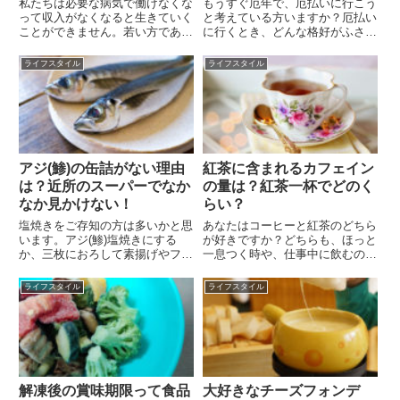
私たちは必要な病気で働けなくな
もうすぐ厄年で、厄払いに行こう
って収入がなくなると生きていく
と考えている方いますか？厄払い
ことができません。若い方であれ
に行くとき、どんな格好がふさわ
ば、新たな職が見つかるまでの間
しいのかなと迷っていませんか？
は生活保護の助けを借りる。高齢
厄払いに行く服装は、明確な決ま
ライフスタイル
ライフスタイル
者の方は年金などの収入で足りな
りはありません。でも神社やお寺
ければその差額の生活保護を受け
の中には、カジュアルすぎる格好
る。これは憲法25条が定めてい...
で行くと入れないところもある
ん...
アジ(鯵)の缶詰がない理由
紅茶に含まれるカフェイン
は？近所のスーパーでなか
の量は？紅茶一杯でどのく
なか見かけない！
らい？
塩焼きをご存知の方は多いかと思
あなたはコーヒーと紅茶のどちら
います。アジ(鯵)塩焼きにする
が好きですか？どちらも、ほっと
か、三枚におろして素揚げやフラ
一息つく時や、仕事中に飲むのに
イが定番の魚ですよね。日本の食
欠かせないという方も多いのでは
卓ではよく見かける食材で、特に
ないでしょうか？ところで、それ
ライフスタイル
ライフスタイル
塩焼きはレモンと大根おろしで頂
ぞれどのくらいカフェインが含ま
くと最高のおかずです。でも、ア
れているのか、ご存知ですか？特
ジ(鯵)の缶詰を見かけないと思...
に妊娠中や授乳中の方は、カフ
ェ...
解凍後の賞味期限って食品
大好きなチーズフォンデ